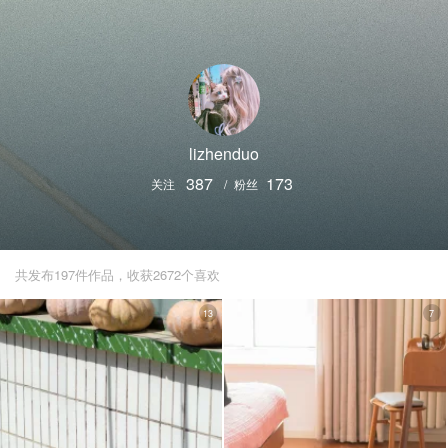
lizhenduo
387
173
关注
/
粉丝
共发布197件作品，收获2672个喜欢
13
7